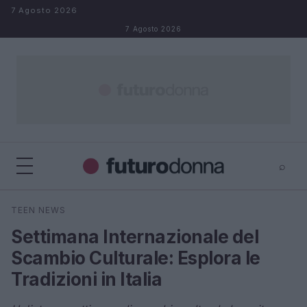
Salta al contenuto
7 Agosto 2026
7 Agosto 2026
⌕
×
⌕
TEEN NEWS
Cerca
Settimana Internazionale del
Scambio Culturale: Esplora le
Tradizioni in Italia