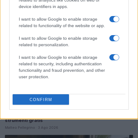
related to analytics like cookies on web or
Sterling Point – L’isola dei segreti: trama, cast e
device identifiers in apps.
perché guardarla
Cristian Castiglioni · 7 Ago 2026
I want to allow Google to enable storage
related to functionality of the website or app.
TEEN NEWS
I want to allow Google to enable storage
related to personalization.
I want to allow Google to enable storage
related to security, including authentication
functionality and fraud prevention, and other
user protection.
CONFIRM
Guida al giornalino teen: linea editoriale, ruoli e
strumenti gratis
Matteo Pellegrino · 3 Ago 2026