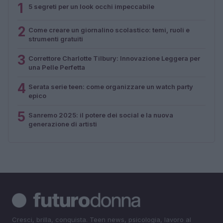
1
5 segreti per un look occhi impeccabile
2
Come creare un giornalino scolastico: temi, ruoli e
strumenti gratuiti
3
Correttore Charlotte Tilbury: Innovazione Leggera per
una Pelle Perfetta
4
Serata serie teen: come organizzare un watch party
epico
5
Sanremo 2025: il potere dei social e la nuova
generazione di artisti
Cresci, brilla, conquista. Teen news, psicologia, lavoro al