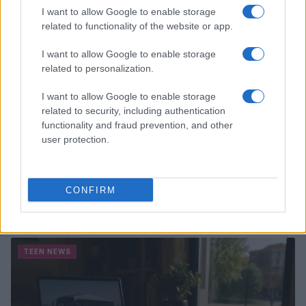
TEEN NEWS
I want to allow Google to enable storage
related to functionality of the website or app.
I want to allow Google to enable storage
related to personalization.
I want to allow Google to enable storage
related to security, including authentication
functionality and fraud prevention, and other
user protection.
CONFIRM
Guida al giornalino teen: linea editoriale, ruoli e
strumenti gratis
Matteo Pellegrino · 3 Ago 2026
TEEN NEWS