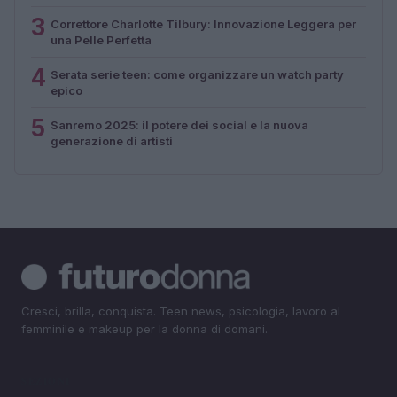
3
Correttore Charlotte Tilbury: Innovazione Leggera per
una Pelle Perfetta
4
Serata serie teen: come organizzare un watch party
epico
5
Sanremo 2025: il potere dei social e la nuova
generazione di artisti
Cresci, brilla, conquista. Teen news, psicologia, lavoro al
femminile e makeup per la donna di domani.
SEZIONI