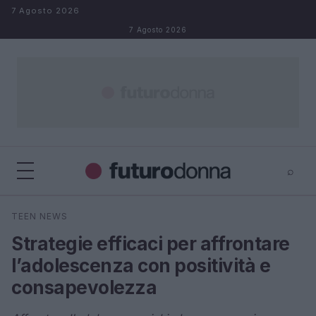
Salta al contenuto
7 Agosto 2026
7 Agosto 2026
⌕
×
⌕
TEEN NEWS
Cerca
Strategie efficaci per affrontare
l’adolescenza con positività e
consapevolezza