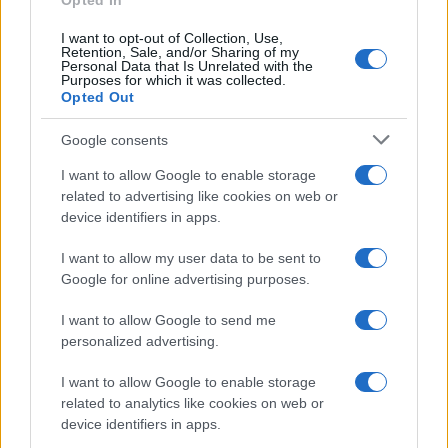
Opted In
Continua a leggere
I want to opt-out of Collection, Use,
Retention, Sale, and/or Sharing of my
Personal Data that Is Unrelated with the
Purposes for which it was collected.
TEEN NEWS
Opted Out
Google consents
I want to allow Google to enable storage
related to advertising like cookies on web or
device identifiers in apps.
I want to allow my user data to be sent to
Google for online advertising purposes.
I want to allow Google to send me
personalized advertising.
Sterling Point – L’isola dei segreti: trama, cast e
I want to allow Google to enable storage
perché guardarla
related to analytics like cookies on web or
Cristian Castiglioni · 7 Ago 2026
device identifiers in apps.