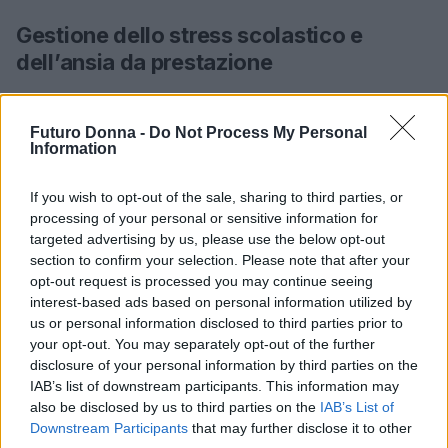
Gestione dello stress scolastico e
dell’ansia da prestazione
La gestione dello
stress scolastico
e dell’
ansia da
prestazione
richiede consapevolezza e impegno.
Futuro Donna -
Do Not Process My Personal
Information
Gli studenti possono apprendere a riconoscere e
affrontare le loro preoccupazioni in modo sano e
If you wish to opt-out of the sale, sharing to third parties, or
costruttivo. È fondamentale sottolineare che
processing of your personal or sensitive information for
targeted advertising by us, please use the below opt-out
chiedere aiuto rappresenta un segno di forza e non
section to confirm your selection. Please note that after your
di debolezza. Nessuno è solo in questa sfida.
opt-out request is processed you may continue seeing
Affrontare lo stress non solo migliora il rendimento
interest-based ads based on personal information utilized by
us or personal information disclosed to third parties prior to
scolastico, ma contribuisce anche al benessere
your opt-out. You may separately opt-out of the further
generale.
disclosure of your personal information by third parties on the
IAB’s list of downstream participants. This information may
also be disclosed by us to third parties on the
IAB’s List of
Downstream Participants
that may further disclose it to other
AUTORE