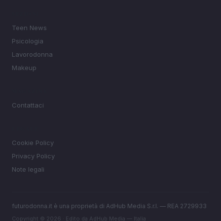
SEZIONI
Teen News
Psicologia
Lavorodonna
Makeup
MAGAZINE
Contattaci
LEGALE
Cookie Policy
Privacy Policy
Note legali
futurodonna.it è una proprietà di AdHub Media S.r.l. — REA 2729933
Copyright © 2026 · Edito da AdHub Media — Italia