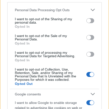
third parties.
Staff
Please note that this website/app uses one or more Google
Personal Data Processing Opt Outs
services and may gather and store information including but
not limited to your visit or usage behaviour. You may click to
I want to opt-out of the Sharing of my
personal data.
grant or deny consent to Google and its third-party tags to
Opted In
use your data for below specified purposes in below Google
consent section.
I want to opt-out of the Sale of my
Personal Data.
Opted In
I want to opt-out of processing my
Personal Data for Targeted Advertising.
Opted In
I want to opt-out of Collection, Use,
Retention, Sale, and/or Sharing of my
Personal Data that Is Unrelated with the
Purposes for which it was collected.
Opted Out
Google consents
I want to allow Google to enable storage
related to advertising like cookies on web or