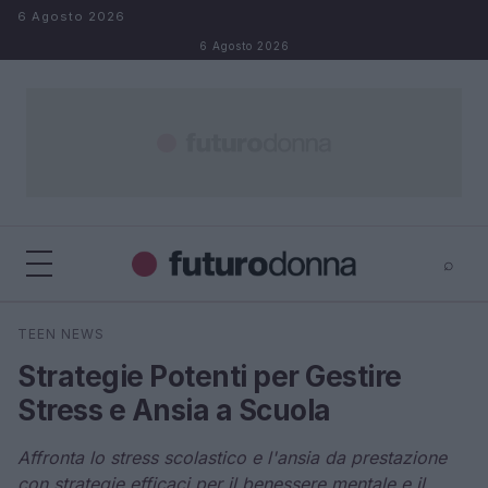
Salta al contenuto
6 Agosto 2026
6 Agosto 2026
⌕
×
⌕
TEEN NEWS
Cerca
Strategie Potenti per Gestire
Stress e Ansia a Scuola
Affronta lo stress scolastico e l'ansia da prestazione
con strategie efficaci per il benessere mentale e il