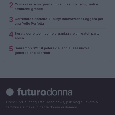
2
Come creare un giornalino scolastico: temi, ruoli e
strumenti gratuiti
3
Correttore Charlotte Tilbury: Innovazione Leggera per
una Pelle Perfetta
4
Serata serie teen: come organizzare un watch party
epico
5
Sanremo 2025: il potere dei social e la nuova
generazione di artisti
Cresci, brilla, conquista. Teen news, psicologia, lavoro al
femminile e makeup per la donna di domani.