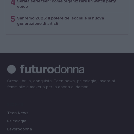
4
Serata serie teen: come organizzare un watch party
epico
5
Sanremo 2025: il potere dei social e la nuova
generazione di artisti
Cresci, brilla, conquista. Teen news, psicologia, lavoro al
femminile e makeup per la donna di domani.
SEZIONI
Teen News
Psicologia
Lavorodonna