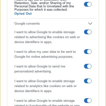
TEEN NEWS
Retention, Sale, and/or Sharing of my
Personal Data that Is Unrelated with the
Purposes for which it was collected.
Opted Out
Google consents
I want to allow Google to enable storage
related to advertising like cookies on web or
device identifiers in apps.
I want to allow my user data to be sent to
Google for online advertising purposes.
I want to allow Google to send me
Sterling Point – L’isola dei segreti: trama, cast e
personalized advertising.
perché guardarla
Cristian Castiglioni · 7 Ago 2026
I want to allow Google to enable storage
related to analytics like cookies on web or
TEEN NEWS
device identifiers in apps.
I want to allow Google to enable storage
related to functionality of the website or app.