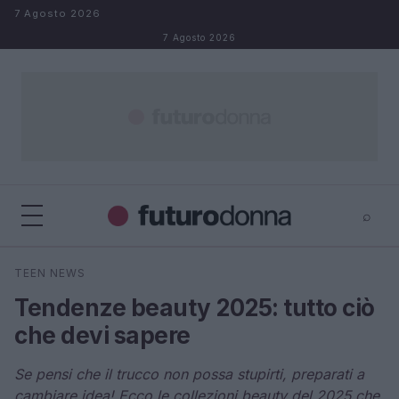
Salta al contenuto
7 Agosto 2026
7 Agosto 2026
⌕
×
⌕
TEEN NEWS
Cerca
Tendenze beauty 2025: tutto ciò
che devi sapere
Se pensi che il trucco non possa stupirti, preparati a
cambiare idea! Ecco le collezioni beauty del 2025 che