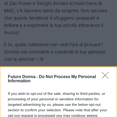
di Zac Posen e Giorgio Armani ai must-have di
MAC, c’è davvero tanto da scoprire. Non lasciare
che queste tendenze ti sfuggano: preparati a
brillare e a esprimere la tua unicità attraverso il
trucco!
E tu, quale collezione non vedi l’ora di provare?
Scrivilo nei commenti e condividi la tua opinione
con le amiche! ✨🌸
Futuro Donna -
Do Not Process My Personal
Information
AUTORE
Staff
If you wish to opt-out of the sale, sharing to third parties, or
processing of your personal or sensitive information for
targeted advertising by us, please use the below opt-out
section to confirm your selection. Please note that after your
opt-out request is processed you may continue seeing