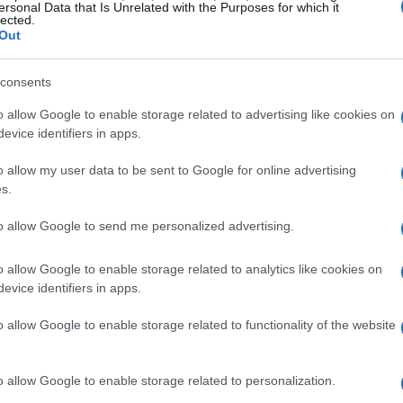
sa essere stimolante lavorare in un ambiente
ersonal Data that Is Unrelated with the Purposes for which it
lected.
Out
consents
re
o allow Google to enable storage related to advertising like cookies on
di uno stato membro dell’Unione Europea o di uno
evice identifiers in apps.
aver completato almeno il primo ciclo di studi
o allow my user data to be sent to Google for online advertising
er già svolto un altro tirocinio presso le
s.
imane. Questo garantisce che ci sia sempre spazio
to allow Google to send me personalized advertising.
sere parte di un progetto così entusiasmante?
o allow Google to enable storage related to analytics like cookies on
evice identifiers in apps.
e richieste
o allow Google to enable storage related to functionality of the website
e! Per i tirocini amministrativi, è richiesta
ciali dell’UE, una delle quali deve essere una
o allow Google to enable storage related to personalization.
ncese o tedesco. La seconda lingua deve essere