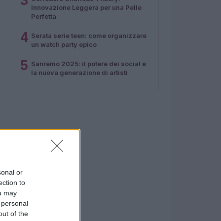
3
Innovazione Leggera per una Pelle
Perfetta
4
Serata serie teen: come organizzare
un watch party epico
5
Sanremo 2025: il potere dei social e
la nuova generazione di artisti
sonal or
ection to
ou may
 personal
out of the