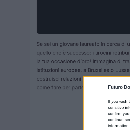
Se sei un giovane laureato in cerca di 
quello che è successo: i tirocini retri
la tua occasione d’oro! Immagina di tr
istituzioni europee, a Bruxelles o Lus
costruisci relazioni professionali a livel
come fare per partecipare? Scopriamol
Futuro D
If you wish 
sensitive in
confirm you
continue se
information 