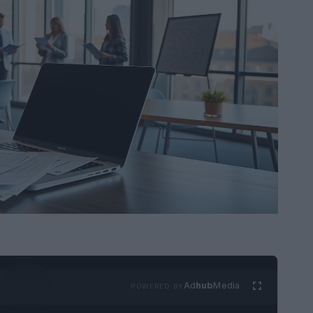
Ad
hub
Media
POWERED BY