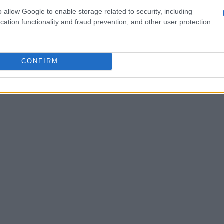
traduzione, devi essere in grado di tradurre nella
o allow Google to enable storage related to security, including
cation functionality and fraud prevention, and other user protection.
e ufficiali dell’UE. Non preoccuparti, anche se
 è disposto a mettersi in gioco! Sei pronto a
 competenze linguistiche?
CONFIRM