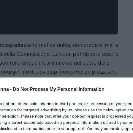
un’esperienza formativa unica, non crederai mai a
buiti della Commissione Europea potrebbero essere
ascorrere cinque mesi immerso nel cuore delle
semburgo, mentre sviluppi competenze preziose e
lo internazionale. Ma quali sono i requisiti e
o insieme!
onna -
Do Not Process My Personal Information
to opt-out of the sale, sharing to third parties, or processing of your per
formation for targeted advertising by us, please use the below opt-out s
r selection. Please note that after your opt-out request is processed y
eing interest-based ads based on personal information utilized by us or
disclosed to third parties prior to your opt-out. You may separately opt-