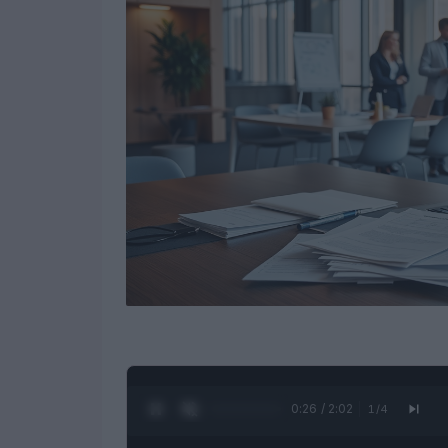
0:27 / 2:02
1
/
4