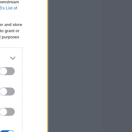
 downstream
B’s List of
er and store
to grant or
ed purposes