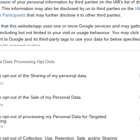
losure of your personal information by third parties on the IAB’s list of
. This information may also be disclosed by us to third parties on the
IA
Participants
that may further disclose it to other third parties.
 that this website/app uses one or more Google services and may gath
including but not limited to your visit or usage behaviour. You may click 
 to Google and its third-party tags to use your data for below specifi
ogle consent section.
l Data Processing Opt Outs
o opt-out of the Sharing of my personal data.
In
o i tirocini?
o opt-out of the Sale of my Personal Data.
a Bruxelles e Lussemburgo, ma anche presso
In
ttà europee. Ci sono due flussi all’anno: il primo
to opt-out of processing my Personal Data for Targeted
ing.
re il secondo va da ottobre a febbraio dell’anno
In
egliere il periodo che meglio si adatta ai tuoi
o opt-out of Collection, Use, Retention, Sale, and/or Sharing