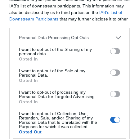
Inoltre, è importante che i caregiver e le famiglie
IAB’s list of downstream participants. This information may
adottino strategie per supportare i bambini. Creare
also be disclosed by us to third parties on the
IAB’s List of
Downstream Participants
that may further disclose it to other
una routine strutturata, incoraggiare attività fisiche
third parties.
regolari e instaurare un dialogo aperto sulle
Please note that this website/app uses one or more Google
Personal Data Processing Opt Outs
emozioni può contribuire enormemente al
services and may gather and store information including but
benessere del bambino. Non dimentichiamo che la
not limited to your visit or usage behaviour. You may click to
I want to opt-out of the Sharing of my
personal data.
comunicazione è fondamentale: parlando dei propri
grant or deny consent to Google and its third-party tags to
Opted In
use your data for below specified purposes in below Google
sentimenti e delle proprie esperienze, si possono
consent section.
I want to opt-out of the Sale of my
ridurre le incomprensioni e migliorare le relazioni.
Personal Data.
Opted In
Hai mai pensato a quanto possa essere liberatorio
condividere le proprie esperienze?
I want to opt-out of processing my
Personal Data for Targeted Advertising.
Opted In
Se pensi che tu o una persona a te cara possa
avere ADHD, non aspettare! Cercare aiuto è il primo
I want to opt-out of Collection, Use,
Retention, Sale, and/or Sharing of my
passo verso un futuro migliore. Ricorda, la strada
Personal Data that Is Unrelated with the
Purposes for which it was collected.
può essere difficile, ma il supporto è disponibile e
Opted Out