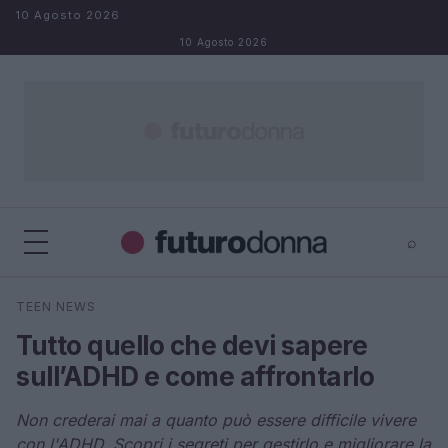
Salta al contenuto
10 Agosto 2026
10 Agosto 2026
⌕
×
⌕
TEEN NEWS
Cerca
Tutto quello che devi sapere
sull’ADHD e come affrontarlo
Non crederai mai a quanto può essere difficile vivere
con l'ADHD. Scopri i segreti per gestirlo e migliorare la