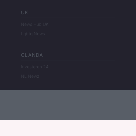
UK
News Hub UK
Lgbtq News
OLANDA
Investeren 24
NL Newz