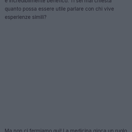
è incredibilmente benefico. Ti sei mai chiesta
quanto possa essere utile parlare con chi vive
esperienze simili?
Ma non ci fermiamo qui! La medicina gioca un ruolo