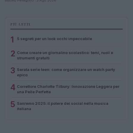
Matteo Pellegrino · 3 Ago 2026
PIÙ LETTI
1
5 segreti per un look occhi impeccabile
2
Come creare un giornalino scolastico: temi, ruoli e
strumenti gratuiti
3
Serata serie teen: come organizzare un watch party
epico
4
Correttore Charlotte Tilbury: Innovazione Leggera per
una Pelle Perfetta
5
Sanremo 2025: il potere dei social nella musica
italiana