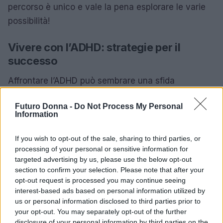
percorso è unico e vale la pena esplorare le varie
possibilità!
Vivere con l’ADHD: strategie per il
successo
Affrontare l’ADHD può sembrare una sfida
insormontabile, ma con il giusto supporto, è
Futuro Donna -
Do Not Process My Personal
possibile costruire un percorso verso una vita
Information
equilibrata. Le abilità di coping, come la
pianificazione, l’organizzazione e la gestione del
If you wish to opt-out of the sale, sharing to third parties, or
processing of your personal or sensitive information for
tempo, possono fare davvero la differenza.
targeted advertising by us, please use the below opt-out
Utilizzare strumenti visivi, come liste e promemoria,
section to confirm your selection. Please note that after your
può aiutare a mantenere il focus e ridurre l’ansia
opt-out request is processed you may continue seeing
interest-based ads based on personal information utilized by
quotidiana. Ti sei mai chiesta come piccoli
us or personal information disclosed to third parties prior to
cambiamenti possano influenzare la tua giornata?
your opt-out. You may separately opt-out of the further
disclosure of your personal information by third parties on the