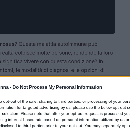
erosus
? Questa malattia autoimmune può
ealtà colpisce molte persone, rendendo la loro
 significa vivere con questa condizione? In
ntomi, le modalità di diagnosi e le opzioni di
splorare un mondo di informazioni che potrebbero
onna -
Do Not Process My Personal Information
to opt-out of the sale, sharing to third parties, or processing of your per
formation for targeted advertising by us, please use the below opt-out s
r selection. Please note that after your opt-out request is processed y
eing interest-based ads based on personal information utilized by us or
disclosed to third parties prior to your opt-out. You may separately opt-