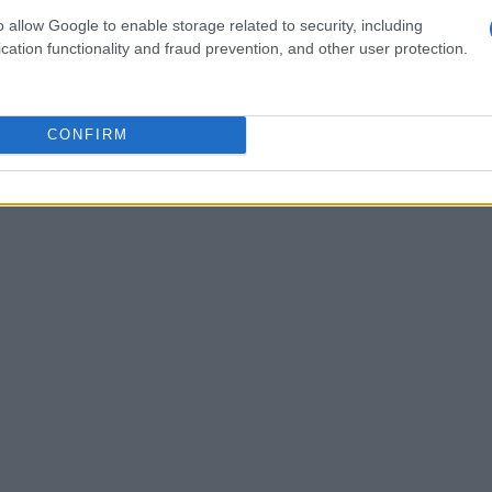
o o un dermatologo. Nei casi più complessi,
o allow Google to enable storage related to security, including
cation functionality and fraud prevention, and other user protection.
a cutanea per confermare la diagnosi. Una volta
le opzioni di trattamento possono variare.
ultrapotenti rappresentano il primo passo, poiché
CONFIRM
lmare il prurito, migliorando così