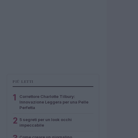
PIÙ LETTI
1
Correttore Charlotte Tilbury:
Innovazione Leggera per una Pelle
Perfetta
2
5 segreti per un look occhi
impeccabile
Come creare un giornalino