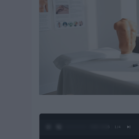
0:23 / 3:16
1
/
4