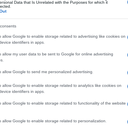
ero e proprio ostacolo. Le aree genitali, in
ersonal Data that Is Unrelated with the Purposes for which it
lected.
e, portando a fusioni cutanee e restringimenti
Out
 non solo scomode, ma addirittura dolorose.
consents
 di svegliarti nel cuore della notte a causa di
o allow Google to enable storage related to advertising like cookies on
suto di molti pazienti. E il risultato? Insonnia e
evice identifiers in apps.
o. Questo ciclo di disagio può portare a una
o allow my user data to be sent to Google for online advertising
 specialmente quando il dolore ai rapporti
s.
luisce negativamente sulla vita relazionale. Non
to allow Google to send me personalized advertising.
sanguinare facilmente, aumentando il rischio di
 ulteriore peso emotivo.
o allow Google to enable storage related to analytics like cookies on
evice identifiers in apps.
 come affrontare il Lichen
o allow Google to enable storage related to functionality of the website
o allow Google to enable storage related to personalization.
 la diagnosi richiede una visita specialistica: