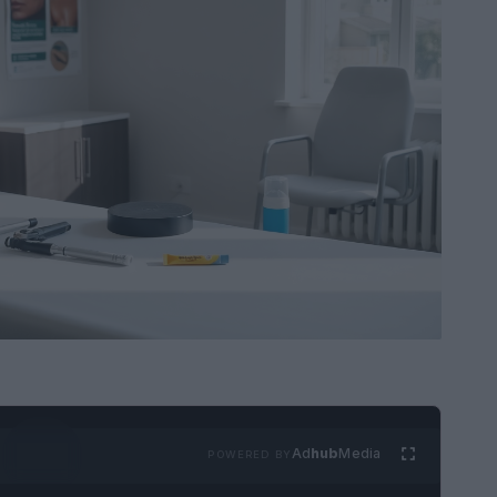
Ad
hub
Media
POWERED BY