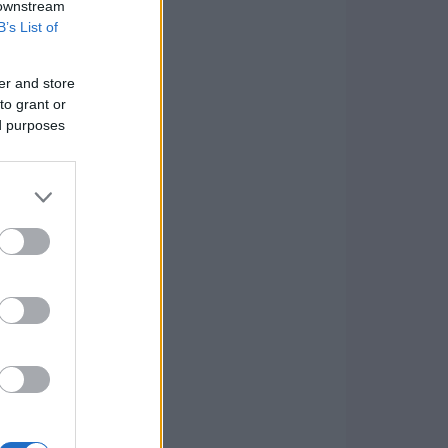
 downstream
B’s List of
er and store
to grant or
ed purposes