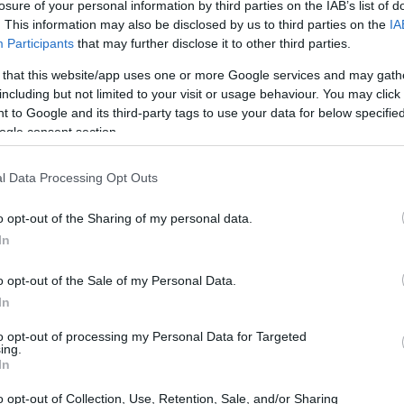
losure of your personal information by third parties on the IAB’s list of
. This information may also be disclosed by us to third parties on the
IA
Participants
that may further disclose it to other third parties.
 that this website/app uses one or more Google services and may gath
including but not limited to your visit or usage behaviour. You may click 
 to Google and its third-party tags to use your data for below specifi
ogle consent section.
l Data Processing Opt Outs
o opt-out of the Sharing of my personal data.
In
us?
o opt-out of the Sale of my Personal Data.
ttraverso placche bianche sottili e aree di pelle
In
se le cause esatte di questa condizione
to opt-out of processing my Personal Data for Targeted
ing.
pensa che fattori autoimmuni, genetici e ormonali
In
 le conseguenze? Possono essere dolorose e
o opt-out of Collection, Use, Retention, Sale, and/or Sharing