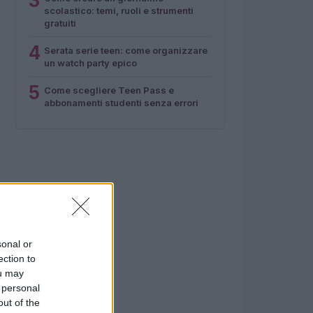
3
scolastico: temi, ruoli e strumenti
gratuiti
4
Serata serie teen: come organizzare
un watch party epico
5
Come scegliere Teen Pass e
abbonamenti studenti senza errori
sonal or
ection to
ou may
 personal
out of the