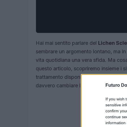
Hai mai sentito parlare del
Lichen Scl
sembrare un argomento lontano, ma in r
vita quotidiana una vera sfida. Ma cosa
questo articolo, scopriremo insieme i si
trattamento disponibili. Preparati a e
davvero cambiare la tua vita!
Futuro D
If you wish 
sensitive in
confirm you
continue se
information 