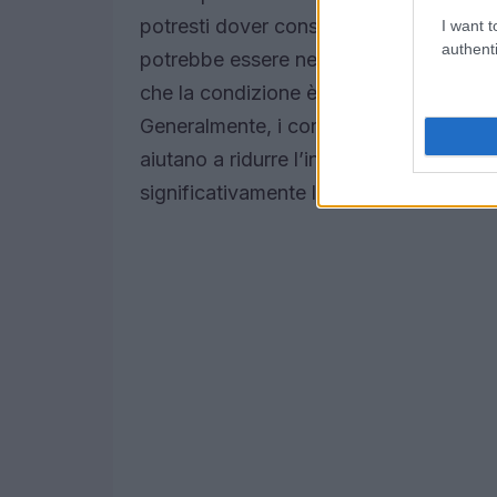
potresti dover consultare un ginecolog
I want t
authenti
potrebbe essere necessaria una biopsi
che la condizione è stata identificata, 
Generalmente, i corticosteroidi topici 
aiutano a ridurre l’infiammazione e a ca
significativamente la qualità della vita.