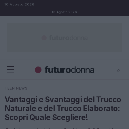
Salta al contenuto
10 Agosto 2026
10 Agosto 2026
⌕
×
⌕
TEEN NEWS
Cerca
Vantaggi e Svantaggi del Trucco
Naturale e del Trucco Elaborato:
Scopri Quale Scegliere!