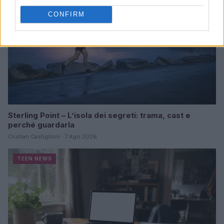
CONFIRM
Sterling Point – L’isola dei segreti: trama, cast e
perché guardarla
Cristian Castiglioni · 7 Ago 2026
TEEN NEWS