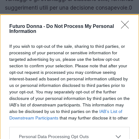
suggerimenti utili per una decisione consapevole.0
Conclusione: quale trucco scegliere?
Futuro Donna -
Do Not Process My Personal
Information
Di seguito, vengono esplorate le differenze, i
vantaggi e gli svantaggi di ciascuno stile, fornendo
If you wish to opt-out of the sale, sharing to third parties, or
processing of your personal or sensitive information for
suggerimenti utili per una decisione consapevole.1
targeted advertising by us, please use the below opt-out
section to confirm your selection. Please note that after your
Di seguito, vengono esplorate le differenze, i
opt-out request is processed you may continue seeing
vantaggi e gli svantaggi di ciascuno stile, fornendo
interest-based ads based on personal information utilized by
suggerimenti utili per una decisione consapevole.2
us or personal information disclosed to third parties prior to
your opt-out. You may separately opt-out of the further
disclosure of your personal information by third parties on the
IAB’s list of downstream participants. This information may
also be disclosed by us to third parties on the
IAB’s List of
AUTORE
Staff
Downstream Participants
that may further disclose it to other
third parties.
Please note that this website/app uses one or more Google
Personal Data Processing Opt Outs