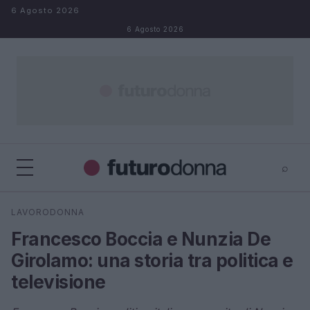
Salta al contenuto
6 Agosto 2026
6 Agosto 2026
⌕
×
⌕
LAVORODONNA
Cerca
Francesco Boccia e Nunzia De
Girolamo: una storia tra politica e
televisione