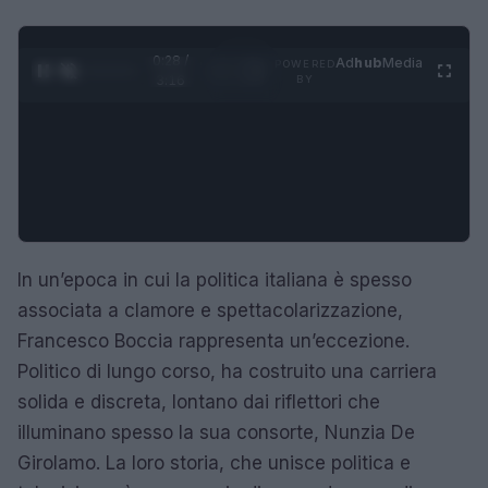
0:29 /
Ad
hub
Media
POWERED
1
/
4
3:16
BY
In un’epoca in cui la politica italiana è spesso
associata a clamore e spettacolarizzazione,
Francesco Boccia rappresenta un’eccezione.
Politico di lungo corso, ha costruito una carriera
solida e discreta, lontano dai riflettori che
illuminano spesso la sua consorte, Nunzia De
Girolamo. La loro storia, che unisce politica e