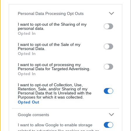
third parties.
vecchi campionari.
Please note that this website/app uses one or more Google
Personal Data Processing Opt Outs
services and may gather and store information including but
not limited to your visit or usage behaviour. You may click to
I want to opt-out of the Sharing of my
personal data.
grant or deny consent to Google and its third-party tags to
Opted In
use your data for below specified purposes in below Google
consent section.
I want to opt-out of the Sale of my
Personal Data.
Opted In
I want to opt-out of processing my
Personal Data for Targeted Advertising.
Opted In
I want to opt-out of Collection, Use,
Retention, Sale, and/or Sharing of my
Personal Data that Is Unrelated with the
Purposes for which it was collected.
Opted Out
Google consents
I want to allow Google to enable storage