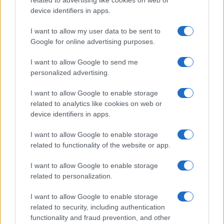
related to advertising like cookies on web or
device identifiers in apps.
I want to allow my user data to be sent to
Continua a leggere
Google for online advertising purposes.
I want to allow Google to send me
LAVORODONNA
personalized advertising.
I want to allow Google to enable storage
related to analytics like cookies on web or
device identifiers in apps.
I want to allow Google to enable storage
related to functionality of the website or app.
I want to allow Google to enable storage
related to personalization.
I want to allow Google to enable storage
Investimenti a 20, 40 e 60 anni: le strategie giuste per
related to security, including authentication
ogni fase della vita
functionality and fraud prevention, and other