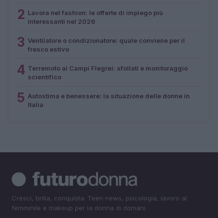
2
Lavora nel fashion: le offerte di impiego più
interessanti nel 2026
3
Ventilatore o condizionatore: quale conviene per il
fresco estivo
4
Terremoto ai Campi Flegrei: sfollati e monitoraggio
scientifico
5
Autostima e benessere: la situazione delle donne in
Italia
Cresci, brilla, conquista. Teen news, psicologia, lavoro al
femminile e makeup per la donna di domani.