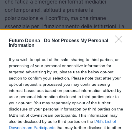
che fatica a emergere nei format mediatici
contemporanei, abituati a premiare la
polarizzazione e il conflitto, ma che rimane
essenziale per il funzionamento delle istituzioni. La
sua figura risulta interessante da analizzare proprio
Futuro Donna -
Do Not Process My Personal
per questa ragione: è un esempio di come la
Information
competenza e la discrezione possano essere valori
intrinseci nella politica.
If you wish to opt-out of the sale, sharing to third parties, or
processing of your personal or sensitive information for
targeted advertising by us, please use the below opt-out
section to confirm your selection. Please note that after your
opt-out request is processed you may continue seeing
AUTORE
Camilla Fiore
interest-based ads based on personal information utilized by
us or personal information disclosed to third parties prior to
Camilla Fiore, da Verona, annotò la prima
your opt-out. You may separately opt-out of the further
review dopo aver testato un siero durante la
disclosure of your personal information by third parties on the
Fiera della Cosmesi: quell’articolo cambiò la
IAB’s list of downstream participants. This information may
linea editoriale dedicata alla prova prodotto.
also be disclosed by us to third parties on the
IAB’s List of
Propone rubriche con taglio rigoroso e porta
Downstream Participants
that may further disclose it to other
in redazione la precisione di chi colleziona