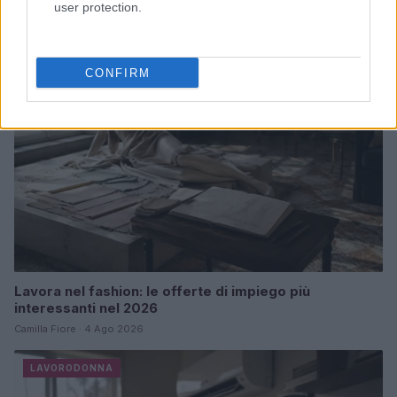
Beatrice Bonaventura · 6 Ago 2026
user protection.
LAVORODONNA
CONFIRM
Lavora nel fashion: le offerte di impiego più
interessanti nel 2026
Camilla Fiore · 4 Ago 2026
LAVORODONNA