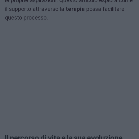
le proprie aspirazioni. Questo articolo esplora come
il supporto attraverso la
terapia
possa facilitare
questo processo.
Il percorso di vita e la sua evoluzione