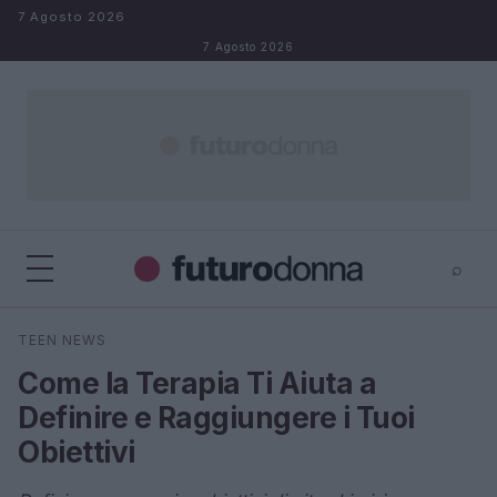
Salta al contenuto
7 Agosto 2026
7 Agosto 2026
⌕
×
⌕
TEEN NEWS
Cerca
Come la Terapia Ti Aiuta a
Definire e Raggiungere i Tuoi
Obiettivi