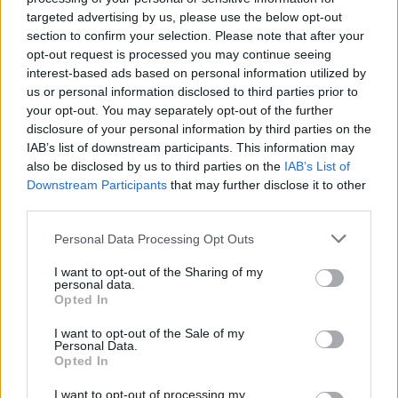
efficaci per affrontare le difficoltà.
targeted advertising by us, please use the below opt-out
section to confirm your selection. Please note that after your
Intraprendere un percorso terapeutico significa non
opt-out request is processed you may continue seeing
solo superare ostacoli, ma anche imparare a
interest-based ads based on personal information utilized by
navigare attraverso di essi, integrandoli nella
us or personal information disclosed to third parties prior to
your opt-out. You may separately opt-out of the further
propria storia personale. Questo approccio migliora
disclosure of your personal information by third parties on the
la qualità della vita, rendendo il cammino verso gli
IAB’s list of downstream participants. This information may
obiettivi più chiaro e accessibile.
also be disclosed by us to third parties on the
IAB’s List of
Downstream Participants
that may further disclose it to other
third parties.
Please note that this website/app uses one or more Google
Personal Data Processing Opt Outs
AUTORE
services and may gather and store information including but
Roberta Tagliabue
not limited to your visit or usage behaviour. You may click to
I want to opt-out of the Sharing of my
personal data.
Roberta Tagliabue ha dormito nella sala
grant or deny consent to Google and its third-party tags to
Opted In
d'attesa dell'ospedale San Martino per
use your data for below specified purposes in below Google
seguire una vicenda sanitaria emergente;
consent section.
I want to opt-out of the Sale of my
firma reportage e coordina dossier di verifica
Personal Data.
in redazione come referente per Genova.
Opted In
Nata a Sampierdarena, mantiene contatti
I want to opt-out of processing my