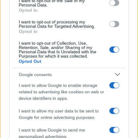
I want to opt-out of the Sale of my
con entusiasmo e sincerità, e ricorda che ogni
Personal Data.
Opted In
esperienza, anche quelle più piccole, possono
contribuire a creare il tuo profilo professionale.
I want to opt-out of processing my
Personal Data for Targeted Advertising.
Opted In
I want to opt-out of Collection, Use,
AUTORE
Retention, Sale, and/or Sharing of my
Staff
Personal Data that Is Unrelated with the
Purposes for which it was collected.
Opted Out
Google consents
I want to allow Google to enable storage
related to advertising like cookies on web or
device identifiers in apps.
I want to allow my user data to be sent to
Google for online advertising purposes.
I want to allow Google to send me
personalized advertising.