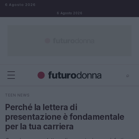
Salta al contenuto
6 Agosto 2026
6 Agosto 2026
⌕
×
⌕
TEEN NEWS
Cerca
Perché la lettera di
presentazione è fondamentale
per la tua carriera