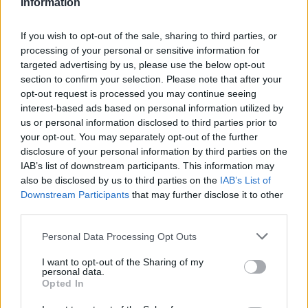
Information
Instagram.
If you wish to opt-out of the sale, sharing to third parties, or
L’altro esempio è di un neodiplomato in tecnologie
processing of your personal or sensitive information for
informatiche che si candida per una posizione di
targeted advertising by us, please use the below opt-out
section to confirm your selection. Please note that after your
Junior Web Developer. Qui, il candidato evidenzia
opt-out request is processed you may continue seeing
le sue competenze tecniche e l’interesse per
interest-based ads based on personal information utilized by
l’innovazione dell’azienda. Entrambi gli esempi
us or personal information disclosed to third parties prior to
your opt-out. You may separately opt-out of the further
mostrano come si possano esprimere motivazione
disclosure of your personal information by third parties on the
e competenze in modo efficace.
IAB’s list of downstream participants. This information may
also be disclosed by us to third parties on the
IAB’s List of
In sintesi
Downstream Participants
that may further disclose it to other
third parties.
In conclusione, una lettera di presentazione ben
Please note that this website/app uses one or more Google
scritta è un’importante opportunità per distinguerti
Personal Data Processing Opt Outs
services and may gather and store information including but
nel mercato del lavoro. Non sottovalutarla: è il tuo
not limited to your visit or usage behaviour. You may click to
I want to opt-out of the Sharing of my
personal data.
palcoscenico per mostrare chi sei e perché sei il
grant or deny consent to Google and its third-party tags to
Opted In
use your data for below specified purposes in below Google
candidato giusto. Affronta la scrittura della lettera
consent section.