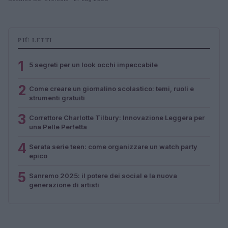
PIÙ LETTI
1
5 segreti per un look occhi impeccabile
2
Come creare un giornalino scolastico: temi, ruoli e
strumenti gratuiti
3
Correttore Charlotte Tilbury: Innovazione Leggera per
una Pelle Perfetta
4
Serata serie teen: come organizzare un watch party
epico
5
Sanremo 2025: il potere dei social e la nuova
generazione di artisti