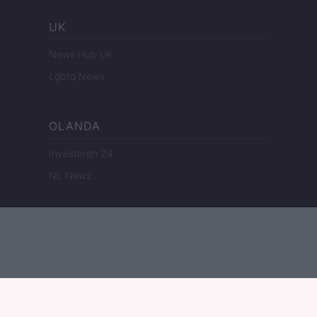
UK
News Hub UK
Lgbtq News
OLANDA
Investeren 24
NL Newz