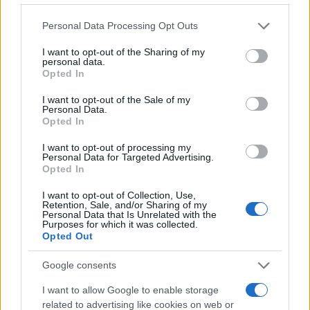
civiche.
Please note that this website/app uses one or more Google
Personal Data Processing Opt Outs
services and may gather and store information including but
not limited to your visit or usage behaviour. You may click to
I want to opt-out of the Sharing of my
personal data.
grant or deny consent to Google and its third-party tags to
Opted In
use your data for below specified purposes in below Google
consent section.
I want to opt-out of the Sale of my
Personal Data.
Opted In
I want to opt-out of processing my
Personal Data for Targeted Advertising.
Opted In
I want to opt-out of Collection, Use,
Retention, Sale, and/or Sharing of my
Personal Data that Is Unrelated with the
Purposes for which it was collected.
Opted Out
Google consents
I want to allow Google to enable storage
related to advertising like cookies on web or