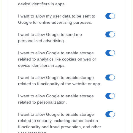
device identifiers in apps.
I want to allow my user data to be sent to
Continua a leggere
Google for online advertising purposes.
I want to allow Google to send me
TEEN NEWS
personalized advertising.
I want to allow Google to enable storage
related to analytics like cookies on web or
device identifiers in apps.
I want to allow Google to enable storage
related to functionality of the website or app.
I want to allow Google to enable storage
related to personalization.
I want to allow Google to enable storage
Sterling Point – L’isola dei segreti: trama, cast e
related to security, including authentication
perché guardarla
functionality and fraud prevention, and other
Cristian Castiglioni · 7 Ago 2026
user protection.