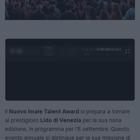
0:29 /
Ad
hub
Media
POWERED
1
/
4
3:16
BY
Il
Nuovo Imaie Talent Award
si prepara a tornare
al prestigioso
Lido di Venezia
per la sua nona
edizione, in programma per l’8 settembre. Questo
evento annuale si distingue per la sua missione di