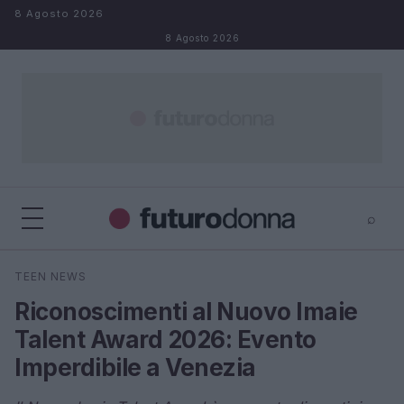
Salta al contenuto
8 Agosto 2026
8 Agosto 2026
⌕
×
⌕
TEEN NEWS
Cerca
Riconoscimenti al Nuovo Imaie
Talent Award 2026: Evento
Imperdibile a Venezia