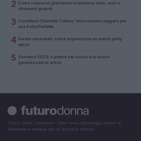
2
Come creare un giornalino scolastico: temi, ruoli e
strumenti gratuiti
3
Correttore Charlotte Tilbury: Innovazione Leggera per
una Pelle Perfetta
4
Serata serie teen: come organizzare un watch party
epico
5
Sanremo 2025: il potere dei social e la nuova
generazione di artisti
Cresci, brilla, conquista. Teen news, psicologia, lavoro al
femminile e makeup per la donna di domani.