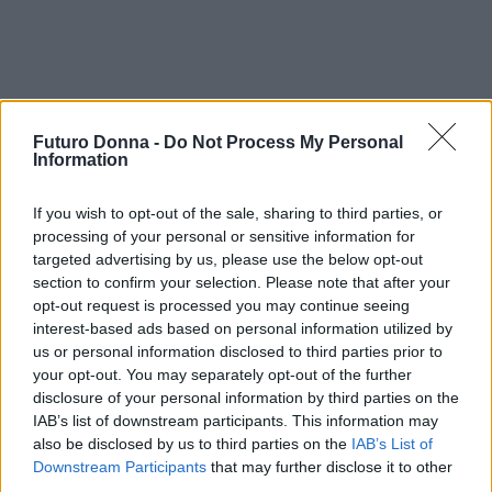
Futuro Donna -
Do Not Process My Personal
Information
If you wish to opt-out of the sale, sharing to third parties, or
processing of your personal or sensitive information for
targeted advertising by us, please use the below opt-out
section to confirm your selection. Please note that after your
AUTORE
Roberta Tagliabue
opt-out request is processed you may continue seeing
interest-based ads based on personal information utilized by
Roberta Tagliabue ha dormito nella sala
us or personal information disclosed to third parties prior to
d'attesa dell'ospedale San Martino per
your opt-out. You may separately opt-out of the further
seguire una vicenda sanitaria emergente;
disclosure of your personal information by third parties on the
firma reportage e coordina dossier di verifica
IAB’s list of downstream participants. This information may
in redazione come referente per Genova.
also be disclosed by us to third parties on the
IAB’s List of
Nata a Sampierdarena, mantiene contatti
Downstream Participants
that may further disclose it to other
diretti con consiglieri comunali e biblioteche
third parties.