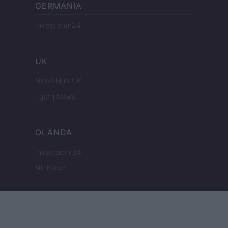
GERMANIA
Investieren24
UK
News Hub UK
Lgbtq News
OLANDA
Investeren 24
NL Newz