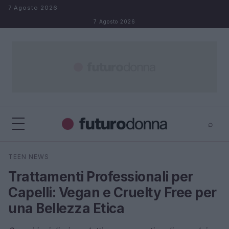
Salta al contenuto
7 Agosto 2026
7 Agosto 2026
⌕
×
⌕
TEEN NEWS
Cerca
Trattamenti Professionali per
Capelli: Vegan e Cruelty Free per
una Bellezza Etica