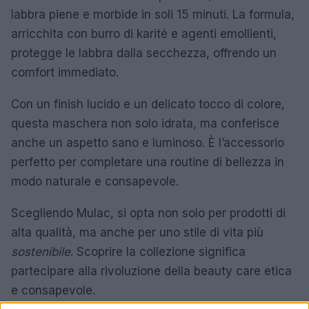
labbra piene e morbide in soli 15 minuti. La formula,
arricchita con burro di karité e agenti emollienti,
protegge le labbra dalla secchezza, offrendo un
comfort immediato.
Con un finish lucido e un delicato tocco di colore,
questa maschera non solo idrata, ma conferisce
anche un aspetto sano e luminoso. È l’accessorio
perfetto per completare una routine di bellezza in
modo naturale e consapevole.
Scegliendo Mulac, si opta non solo per prodotti di
alta qualità, ma anche per uno stile di vita più
sostenibile
. Scoprire la collezione significa
partecipare alla rivoluzione della beauty care etica
e consapevole.