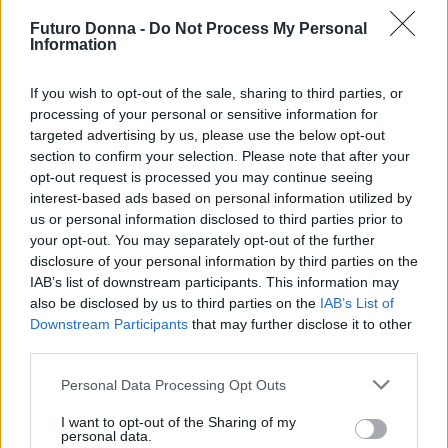
Futuro Donna -
Do Not Process My Personal
Information
AUTORE
Linda Pellegrini
If you wish to opt-out of the sale, sharing to third parties, or
Linda Pellegrini ha raccontato da Genova il
processing of your personal or sensitive information for
processo di riconversione dell'ex area
targeted advertising by us, please use the below opt-out
portuale entrando in Comune per un'intervista
section to confirm your selection. Please note that after your
decisiva; è caporedattore con responsabilità
opt-out request is processed you may continue seeing
sulle rubriche storiche e propone in
interest-based ads based on personal information utilized by
redazione inchieste su memoria locale.
us or personal information disclosed to third parties prior to
Laureata all'Università di Genova, conserva
your opt-out. You may separately opt-out of the further
un archivio di fotografie d'epoca della città.
disclosure of your personal information by third parties on the
IAB’s list of downstream participants. This information may
also be disclosed by us to third parties on the
IAB’s List of
Downstream Participants
that may further disclose it to other
third parties.
Please note that this website/app uses one or more Google
Personal Data Processing Opt Outs
services and may gather and store information including but
not limited to your visit or usage behaviour. You may click to
I want to opt-out of the Sharing of my
personal data.
grant or deny consent to Google and its third-party tags to