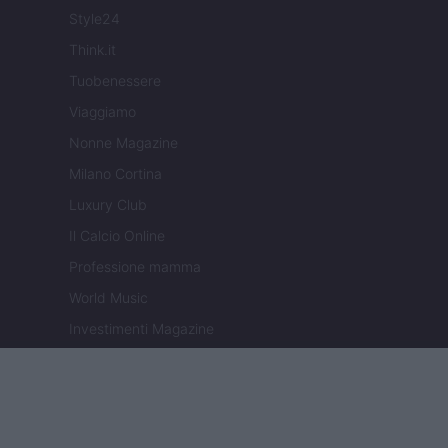
Style24
Think.it
Tuobenessere
Viaggiamo
Nonne Magazine
Milano Cortina
Luxury Club
Il Calcio Online
Professione mamma
World Music
Investimenti Magazine
Money 365
Zona Nerd
B2B Magazine