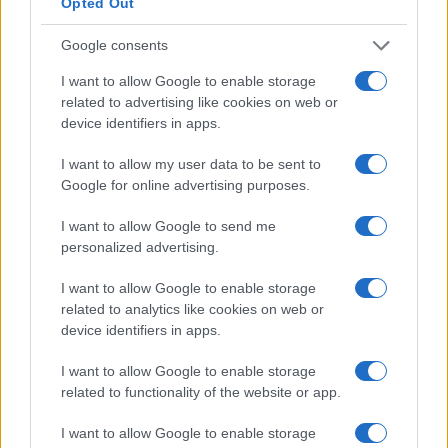
Opted Out
Il ruolo controverso della psicologia nella
società contemporanea
Google consents
La psicologia sta ridefinendo il concetto di salute mentale, ma il
suo ruolo nella società è controverso. Scopri come questa
I want to allow Google to enable storage
disciplina influisce…
related to advertising like cookies on web or
device identifiers in apps.
Beatrice Bonaventura · 20 Lug 2026
I want to allow my user data to be sent to
PSICOLOGIA
Google for online advertising purposes.
I want to allow Google to send me
personalized advertising.
I want to allow Google to enable storage
related to analytics like cookies on web or
device identifiers in apps.
I want to allow Google to enable storage
related to functionality of the website or app.
I want to allow Google to enable storage