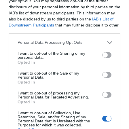
your opt-out. You may separately opt-out of the further
Dalla memoria del corpo all’orientamento
PSICOLOGIA
disclosure of your personal information by third parties on the
politico delle chatbot
IAB’s list of downstream participants. This information may
Un viaggio tra le ferite del passato e l'anima progressista delle
also be disclosed by us to third parties on the
IAB’s List of
intelligenze artificiali, alla scoperta di come il nostro vissuto ci
Downstream Participants
that may further disclose it to other
definisce…
third parties.
Beatrice Bonaventura · 21 Lug 2026
Please note that this website/app uses one or more Google
Personal Data Processing Opt Outs
services and may gather and store information including but
PSICOLOGIA
not limited to your visit or usage behaviour. You may click to
I want to opt-out of the Sharing of my
personal data.
grant or deny consent to Google and its third-party tags to
Opted In
use your data for below specified purposes in below Google
consent section.
I want to opt-out of the Sale of my
Personal Data.
Opted In
I want to opt-out of processing my
Personal Data for Targeted Advertising.
Opted In
I want to opt-out of Collection, Use,
Retention, Sale, and/or Sharing of my
Personal Data that Is Unrelated with the
Purposes for which it was collected.