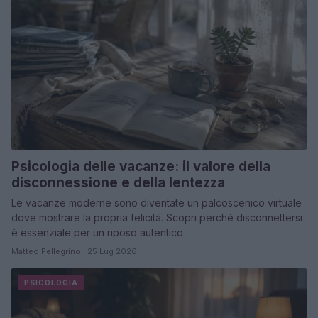
Psicologia delle vacanze: il valore della
disconnessione e della lentezza
Le vacanze moderne sono diventate un palcoscenico virtuale
dove mostrare la propria felicità. Scopri perché disconnettersi
è essenziale per un riposo autentico
Matteo Pellegrino · 25 Lug 2026
PSICOLOGIA