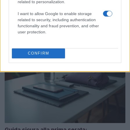
Giffoni Film Festival 2026: Effetto Domino
related to personalization.
esplora le emozioni con trenta giovani
I want to allow Google to enable storage
Al Giffoni Film Festival è stato presentato Effetto Domino, un
related to security, including authentication
docu-reality che esplora emozioni universali attraverso le
functionality and fraud prevention, and other
storie di trenta giovani. Scopri…
user protection.
Beatrice Bonaventura · 20 Lug 2026
PSICOLOGIA
CONFIRM
Guida sicura alla prima serata: