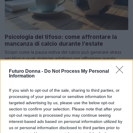
Psicologia del tifoso: come affrontare la
mancanza di calcio durante l’estate
Scopri come la pausa estiva del calcio può generare stress
nei tifosi e quali strategie adottano per affrontare questa
assenza
Futuro Donna -
Do Not Process My Personal
Beatrice Bonaventura · 22 Lug 2026
Information
Come le alte temperature influenzano
PSICOLOGIA
If you wish to opt-out of the sale, sharing to third parties, or
ansia, irritabilità e disturbi psichiatrici
processing of your personal or sensitive information for
Il caldo estremo non solo affatica il corpo, ma ha effetti
targeted advertising by us, please use the below opt-out
significativi anche sulla salute mentale, aumentando ansia,
section to confirm your selection. Please note that after your
irritabilità e disturbi del…
opt-out request is processed you may continue seeing
interest-based ads based on personal information utilized by
Beatrice Bonaventura · 21 Lug 2026
us or personal information disclosed to third parties prior to