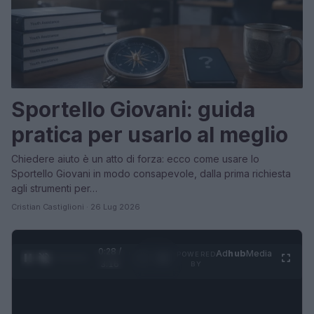
Sportello Giovani: guida
pratica per usarlo al meglio
Chiedere aiuto è un atto di forza: ecco come usare lo
Sportello Giovani in modo consapevole, dalla prima richiesta
agli strumenti per…
Cristian Castiglioni · 26 Lug 2026
0:30 /
Ad
hub
Media
POWERED
1
/
4
3:16
BY